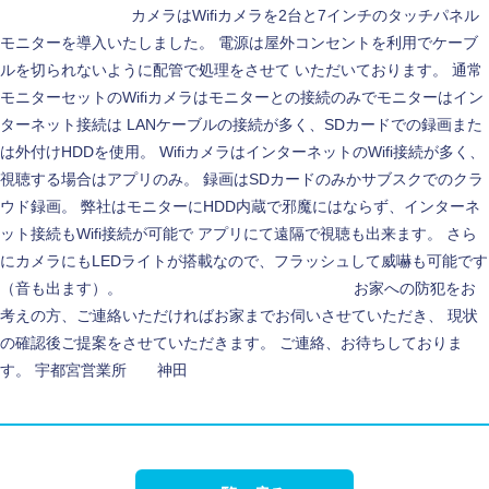
カメラはWifiカメラを2台と7インチのタッチパネル
モニターを導入いたしました。 電源は屋外コンセントを利用でケーブ
ルを切られないように配管で処理をさせて いただいております。 通常
モニターセットのWifiカメラはモニターとの接続のみでモニターはイン
ターネット接続は LANケーブルの接続が多く、SDカードでの録画また
は外付けHDDを使用。 WifiカメラはインターネットのWifi接続が多く、
視聴する場合はアプリのみ。 録画はSDカードのみかサブスクでのクラ
ウド録画。 弊社はモニターにHDD内蔵で邪魔にはならず、インターネ
ット接続もWifi接続が可能で アプリにて遠隔で視聴も出来ます。 さら
にカメラにもLEDライトが搭載なので、フラッシュして威嚇も可能です
（音も出ます）。
お家への防犯をお
考えの方、ご連絡いただければお家までお伺いさせていただき、 現状
の確認後ご提案をさせていただきます。 ご連絡、お待ちしておりま
す。 宇都宮営業所 神田