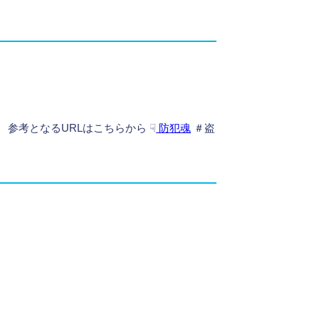
参考となるURLはこちらから ☟
防犯魂
＃盗