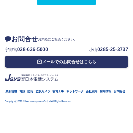
お問合せ
お気軽にご相談ください。
028-636-5000
0285-25-3737
宇都宮
小山
メールでのお問合せはこちら
最新情報
電話
防犯
監視カメラ
弱電工事
ネットワーク
会社案内
採用情報
お問合せ
Copyright(c)2026 Nihondenwasystem Co.,Ltd All Rights Reserved.